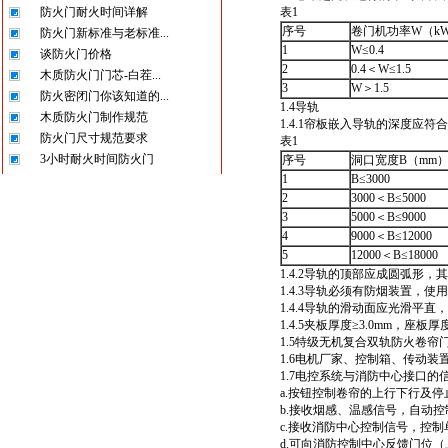
防火门耐火时间详解
表1
序号
卷门机功率W（k
防火门新标准与老标准...
1
W≤0.4
谈防火门价格
2
0.4＜W≤1.5
木质防火门门芯-白茬...
3
W＞1.5
防火密闭门你该知道的...
1.4导轨
木质防火门制作规范
1.4.1帘板嵌入导轨的深度应符
防火门尺寸规范要求
表1
3小时耐火时间防火门
序号
洞口宽度B（mm
1
B≤3000
2
3000＜B≤5000
3
5000＜B≤9000
4
9000＜B≤12000
5
12000＜B≤18000
1.4.2导轨的顶部应成圆弧形，
1.4.3导轨必须有防烟装置，
1.4.4导轨的滑动面应光滑平直
1.4.5夹板厚度≥3.0mm，座板厚度
1.5特级无机复合双轨防火卷帘
1.6电机厂家、控制箱、传动
1.7电控系统与消防中心接口
a.按钮控制卷帘的上行下行及停
b.接收烟感、温感信号，自动
c.接收消防中心控制信号，控
d.可向消防控制中心反馈门位