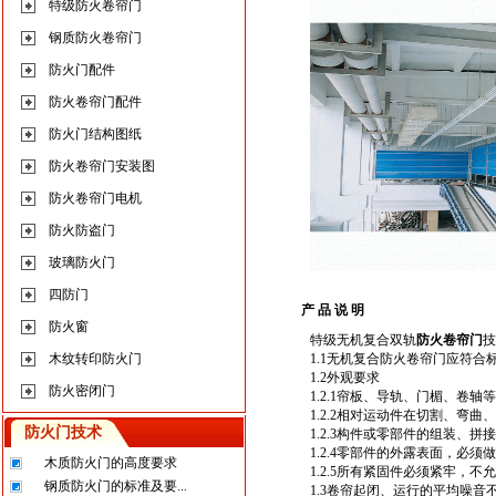
特级防火卷帘门
钢质防火卷帘门
防火门配件
防火卷帘门配件
防火门结构图纸
防火卷帘门安装图
防火卷帘门电机
防火防盗门
玻璃防火门
四防门
产 品 说 明
防火窗
特级无机复合双轨
防火卷帘门
技
木纹转印防火门
1.1无机复合防火卷帘门应符合标
1.2外观要求
防火密闭门
1.2.1帘板、导轨、门楣、
1.2.2相对运动件在切割、弯
防火门技术
1.2.3构件或零部件的组装、
1.2.4零部件的外露表面，必
木质防火门的高度要求
1.2.5所有紧固件必须紧牢，不
钢质防火门的标准及要...
1.3卷帘起闭、运行的平均噪音