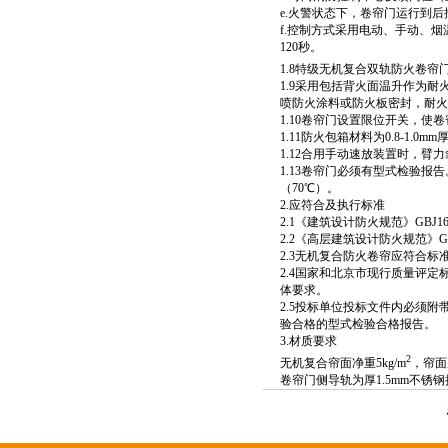
e.火警状态下，卷帘门运行到
f.控制方式采用电动、手动、
120秒。
1.8特级无机复合双轨防火卷帘门
1.9采用包括背火面温升作为
喷防火涂料或防火板密封，耐火
1.10卷帘门设置限位开关，使
1.11防火包箱材料为0.8-1
1.12合用手动速放装置时，臂力≦
1.13卷帘门必须有型式检验
（70℃）。
2.应符合及执行标准
2.1《建筑设计防火规范》GBJ16-
2.2《高层建筑设计防火规范》GB50
2.3无机复合防火卷帘应符合标准GB1
2.4国家和北京市现行质量评
体要求。
2.5投标单位投标文件内必须
验合格的型式检验合格报告。
3.材质要求
2
无机复合帘面净重5kg/m
，帘面厚
卷帘门侧导轨为厚1.5mm不锈