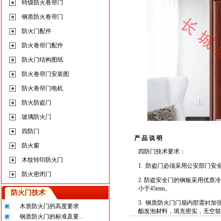
特级防火卷帘门
钢质防火卷帘门
防火门配件
防火卷帘门配件
防火门结构图纸
防火卷帘门安装图
防火卷帘门电机
防火防盗门
玻璃防火门
四防门
产 品 说 明
防火窗
四防门技术要求：
木纹转印防火门
1. 防盗门必须采用公安部门
防火密闭门
2. 防盗安全门的钢板采用优质冷
小于45mm。
防火门技术
3. 钢质防火门门扇内部需衬
木质防火门的高度要求
酯发泡材料，填充密实，无空鼓
钢质防火门的标准及要...