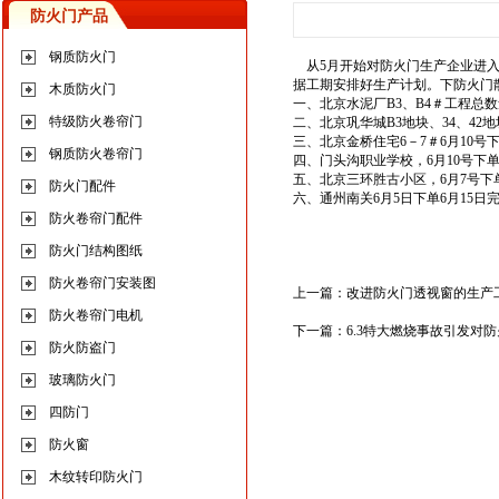
防火门产品
钢质防火门
从5月开始对防火门生产企业进入
据工期安排好生产计划。下防火门
木质防火门
一、北京水泥厂B3、B4＃工程总数量
特级防火卷帘门
二、北京巩华城B3地块、34、42地
三、北京金桥住宅6－7＃6月10号下
钢质防火卷帘门
四、门头沟职业学校，6月10号下单
五、北京三环胜古小区，6月7号下单
防火门配件
六、通州南关6月5日下单6月15日完
防火卷帘门配件
防火门结构图纸
防火卷帘门安装图
上一篇：
改进防火门透视窗的生产
防火卷帘门电机
下一篇：
6.3特大燃烧事故引发对
防火防盗门
玻璃防火门
四防门
防火窗
木纹转印防火门