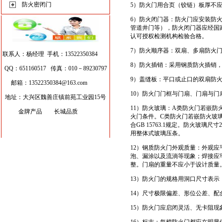
防火密闭门
5）防火门用合页（铰链）板厚不应
6）防火闭门器：防火门应安装防
管道井门等），防火闭门器应经国家
认可授权检测机构检验合格。
7）防火顺序器：双扇、多扇防火
联系人：杨经理 手机：13522350384
8）防火插销：采用钢质防火插销
QQ：651160517 传真：010－89230797
9）盖缝板：平口或止口的双扇防
邮箱：
13522350384@163.com
10）防火门门框与门扇、门扇与门
地址：大兴区魏善庄镇前苑工业园15号
11）防火玻璃：A类防火门若嵌防
金牌产品 长城品质
火门条件。C类防火门若嵌防火玻
合GB 15763.1规定。防火玻
用整体式玻璃压条。
12）钢质防火门外观质量：外观
泡、漏涂以及流淌等现象；焊接应
整。门扇的重量不应小于设计质量
13）防火门的规格用洞口尺寸表示，
14）尺寸极限偏差、形位公差、配合公
15）防火门应启闭灵活、无卡阻现