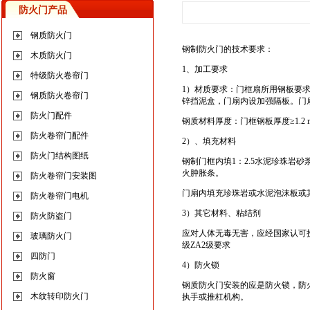
防火门产品
钢质防火门
钢制防火门的技术要求：
木质防火门
1、加工要求
特级防火卷帘门
1）材质要求：门框扇所用钢板要
钢质防火卷帘门
锌挡泥盒，门扇内设加强隔板。门
防火门配件
钢质材料厚度：门框钢板厚度≥1.2 
防火卷帘门配件
2）、填充材料
防火门结构图纸
钢制门框内填1：2.5水泥珍珠岩
火肿胀条。
防火卷帘门安装图
门扇内填充珍珠岩或水泥泡沫板或
防火卷帘门电机
3）其它材料、粘结剂
防火防盗门
应对人体无毒无害，应经国家认可授权检
玻璃防火门
级ZA2级要求
四防门
4）防火锁
防火窗
钢质防火门安装的应是防火锁，防火
木纹转印防火门
执手或推杠机构。